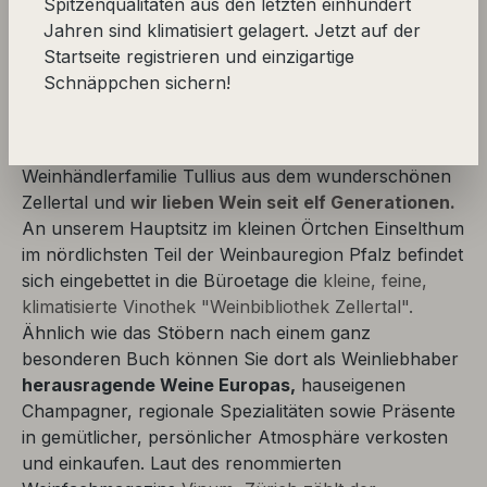
Spitzenqualitäten aus den letzten einhundert
Willkommen in unserer spannenden Rubrik "Exklusiv
Jahren sind klimatisiert gelagert. Jetzt auf der
bei uns", in der wir Ihnen ganz besondere
Startseite registrieren und einzigartige
Produktlinien vorstellen, die wir
exklusiv vermarkten
Schnäppchen sichern!
beziehungsweise selbst ins Leben gerufen haben,
wie z.B. "JTC Stückfass" (eingetragen beim
Patentamt München).
Wir sind die
Weinhändlerfamilie Tullius aus dem wunderschönen
Zellertal und
wir lieben Wein seit elf Generationen.
An unserem Hauptsitz im kleinen Örtchen Einselthum
im nördlichsten Teil der Weinbauregion Pfalz befindet
sich eingebettet in die Büroetage die
kleine, feine,
klimatisierte Vinothek "Weinbibliothek Zellertal".
Ähnlich wie das Stöbern nach einem ganz
besonderen Buch können Sie dort als Weinliebhaber
herausragende Weine Europas,
hauseigenen
Champagner, regionale Spezialitäten sowie Präsente
in gemütlicher, persönlicher Atmosphäre verkosten
und einkaufen. Laut des renommierten