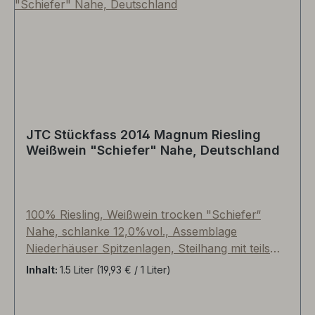
alten Etikettierung; der Flascheninhalt sind
absolut identisch mit der neuen Etikettierung.
JTC Stückfass 2014 Magnum Riesling
Weißwein "Schiefer" Nahe, Deutschland
100% Riesling, Weißwein trocken "Schiefer“
Nahe, schlanke 12,0%vol., Assemblage
Niederhäuser Spitzenlagen, Steilhang mit teils
über 100-jährigen Reben. Langes Hefelager,
Inhalt:
1.5 Liter
(19,93 € / 1 Liter)
Reifezeit im circa 70-80 Jahre alten 1.200l-
Nahetaler Stückfass aus Hunsrücker Eiche.