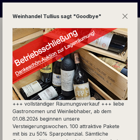
Zum Hauptinhalt springen
einpaketen wegen Geschäftsauflösung - sparen Sie bis 5
Weinhandel Tullius sagt "Goodbye"
Ware
Lieblinge finden
Exklusiv bei uns
Exklusiv bei uns
+++ vollständiger Räumungsverkauf +++ liebe
Gastronomen und Weinliebhaber, ab dem
01.08.2026 beginnen unsere
Exklusiv bei uns
Versteigerungswochen. 100 attraktive Pakete
mit bis zu 50% Sparpotenzial. Sämtliche