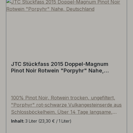
"Old Style-Sauvignons"! Lieferhinweis: solange
vorrätig, liefern wir zunächst die alte, abgebildete
Ausstattung. Anschließend folgen automatisch
die Flaschen mit neuen Etiketten (Inhalt 100%ig
indentisch).
JTC Stückfass 2015 Doppel-Magnum
Pinot Noir Rotwein "Porpyhr" Nahe,
Deutschland
100% Pinot Noir, Rotwein trocken, ungefiltert,
"Porphyr" rot-schwarze Vulkangesteinserde aus
Schlossböckelheim. Über 14 Tage langsame,
kühle Maischegärung mit Schalen, biologischer
Inhalt:
3 Liter
(23,30 € / 1 Liter)
Säureabbau, 14 Monate Reifezeit im