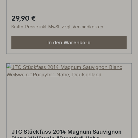
Säure medium+. Sommelier Christian Marcel
Maerz schreibt über 2012er: "93/100, sehr gut,
gradlinig, sehr trocken, salzige Mineralik,
29,90 €
Regulärer Preis:
Wildkräuter, Steinobst, wunderbar eingebundene
Brutto-Preise inkl. MwSt. zzgl. Versandkosten
Säure, trinkfreudig. Netzwerk WEINPLUS
schreibt "sehr gut" über den 2011er.
In den Warenkorb
JTC Stückfass 2014 Magnum Sauvignon