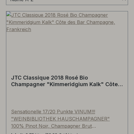
JTC Classique 2018 Rosé Bio
Champagner "Kimmeridgium Kalk" Côte
des Bar Champagne, Frankreich
Sensationelle 17/20 Punkte VINUM!!!
"WEINBIBLIOTHEK HAUSCHAMPAGNER"
100% Pinot Noir, Champagner Brut
"Kimmeridgium Kalk", Bio-zertifiziert, Jahrgang