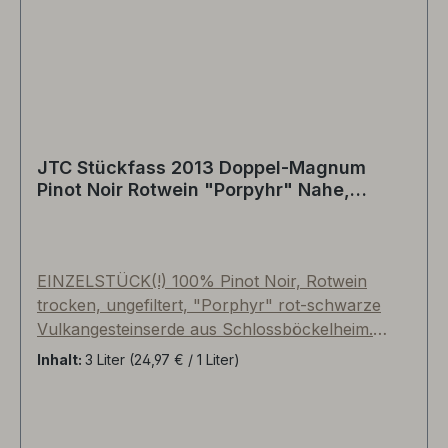
absolut identisch mit der neuen Etikettierung.
JTC Stückfass 2013 Doppel-Magnum
Pinot Noir Rotwein "Porpyhr" Nahe,
Deutschland
EINZELSTÜCK(!) 100% Pinot Noir, Rotwein
trocken, ungefiltert, "Porphyr" rot-schwarze
Vulkangesteinserde aus Schlossböckelheim.
Über 14 Tage langsame, kühle Maischegärung
Inhalt:
3 Liter
(24,97 € / 1 Liter)
mit Schalen, biologischer Säureabbau, 14
Monate Reifezeit im gebrauchten Barriquefass
aus ungarischer Eiche (dritte Belegung),