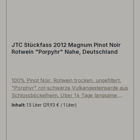
JTC Stückfass 2012 Magnum Pinot Noir
Rotwein "Porpyhr" Nahe, Deutschland
100% Pinot Noir, Rotwein trocken, ungefiltert,
"Porphyr" rot-schwarze Vulkangesteinserde aus
Schlossböckelheim. Über 14 Tage langsame,
kühle Maischegärung mit Schalen, biologischer
Inhalt:
1.5 Liter
(29,93 € / 1 Liter)
Säureabbau, 14 Monate Reifezeit im
gebrauchten Barriquefass aus ungarischer Eiche
(dritte Belegung), abschließend rund vier
Lagerungen im gebrauchten Nahetaler