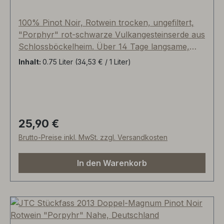
100% Pinot Noir, Rotwein trocken, ungefiltert,
"Porphyr" rot-schwarze Vulkangesteinserde aus
Schlossböckelheim. Über 14 Tage langsame,
kühle Maischegärung mit Schalen, biologischer
Inhalt:
0.75 Liter
(34,53 € / 1 Liter)
Säureabbau, 14 Monate Reifezeit im
gebrauchten Barriquefass aus ungarischer Eiche
(dritte Belegung), abschließend rund vier
Lagerungen im gebrauchten Nahetaler
Stückfass aus Hunsrücker Eiche. Rauchig-steinig
25,90 €
Regulärer Preis:
in der Nase, Sauerkirsch, Granberrysaft und
Brutto-Preise inkl. MwSt. zzgl. Versandkosten
Cassis. Schöne, "griffige" Säure und perfekt
austariertes Tannin verleihen unserem Pinot
In den Warenkorb
eine burgundische Eleganz mit fruchtbetonten
Nachhall. Super Preis-/Genußverhältnis!
Lieferhinweis: bis der Vorrat aufgebraucht ist,
liefern wir Ihnen diesen Wein zunächst mit der
alten Etikettierung; der Flascheninhalt sind