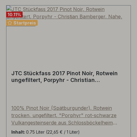
echte Entdeckung für Liebhaber frankophiler
"Old Style-Sauvignons"!
10.11
%
Startpreis
JTC Stückfass 2017 Pinot Noir, Rotwein
ungefiltert, Porpyhr - Christian
Bamberger, Nahe, Deutschland
100% Pinot Noir (Spätburgunder), Rotwein
trocken, ungefiltert, "Porphyr" rot-schwarze
Vulkangesteinserde aus Schlossböckelheim
(Mühlberg). Über 14 Tage langsame, kühle
Inhalt:
0.75 Liter
(22,65 € / 1 Liter)