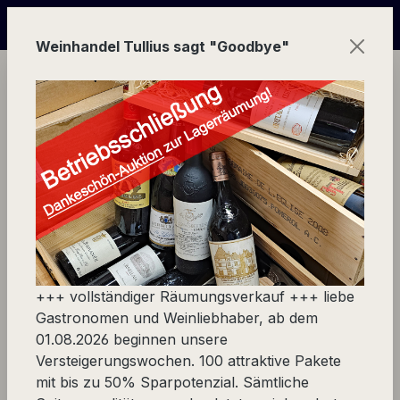
Zum Hauptinhalt springen
eigerungs-Wochen von 100 Weinpaketen wegen Geschäftsau
Weinhandel Tullius sagt "Goodbye"
Ware
Spezialität
Spezialitäten Deutschland
Pinot-Terroir-Pralinen
+++ vollständiger Räumungsverkauf +++ liebe
Produkte filtern
Gastronomen und Weinliebhaber, ab dem
01.08.2026 beginnen unsere
Versteigerungswochen. 100 attraktive Pakete
Keine Produkte gefunden.
mit bis zu 50% Sparpotenzial. Sämtliche