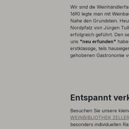
Wir sind die Weinhändlerfa
1690 legte man mit Weinb
Nahe den Grundstein. Heut
Nordpfalz von Jürgen Tull
erfolgreich geführt. Den 
uns
"neu erfunden"
haben
erstklassige, teils hauseige
gehobenen Gastronomie v
Entspannt ver
Besuchen Sie unsere klei
WEINBIBLIOTHEK ZELLE
besonders individuellen R