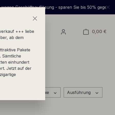
sparen Sie bis 50% gegenüber UVP + + +
0,00 €
Ware
verkauf +++ liebe
ber, ab dem
traktive Pakete
. Sämtliche
zten einhundert
ert. Jetzt auf der
zigartige
Appellation
Linie
Ausführung