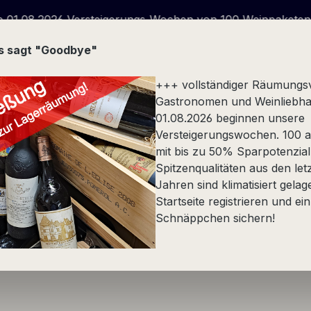
Wochen von 100 Weinpaketen wegen Geschäftsauflösung - 
us sagt "Goodbye"
+++ vollständiger Räumungs
Gastronomen und Weinliebha
01.08.2026 beginnen unsere
Versteigerungswochen. 100 at
Stückfass
Spezialität
Alkoholfrei
Präsente
mit bis zu 50% Sparpotenzial
Spitzenqualitäten aus den let
eln etc.
Michaela Hein, DE-Wachenheim
Jahren sind klimatisiert gelag
Startseite registrieren und ein
Schnäppchen sichern!
Philosophie
Qualität
Säuregefühl