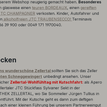
 unserem Webshop neugierig gemacht haben.
Besonderes
 glasweise einen
teuren BORDEAUX
, einen
gereiften
 JTC CHAMPAGNER
verkosten. Kinder, Autofahrer und
en
alkoholfreien JTC TRAUBENSECCO!
Terminavis
86 39 900 oder 0049 171 1970040.
ecken
ins wunderschöne Zellertal
sollten Sie sich das Zeller
ten Schneggewingert
unbedingt ansehen. Unser
icher
Zellertal-Wohlfühltag
mit Kutschfahrt:
als Apero
llertaler JTC Stückfass Sylvaner Sekt in der
OTHEK ZELLERTAL, wo Sie Sommelier Jürgen Tullius in
ntführt. Mit der Kutsche geht es dann zum deftigen
Nach einer kleinen Führung bei unserem Partnerweingut