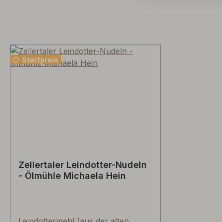
Startpreis
Zellertaler Leindotter-Nudeln
- Ölmühle Michaela Hein
Leindottermehl (aus der alten