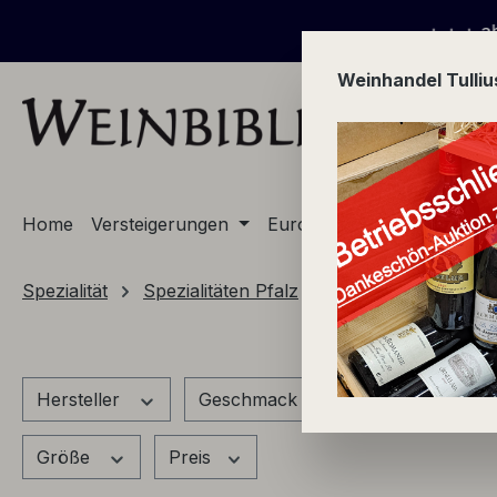
m Hauptinhalt springen
Zur Suche springen
Zur Hauptnavigation springen
+ + + ab 01.08.2026 Versteigerungs-
Weinhandel Tulli
Home
Versteigerungen
Europa
Champagne
Spezialität
Spezialitäten Pfalz
Zellertaler Öle, Nud
Hersteller
Geschmack
Land
Größe
Preis