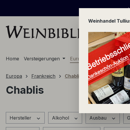
m Hauptinhalt springen
Zur Suche springen
Zur Hauptnavigation springen
+ + + ab 0
Weinhandel Tulli
Home
Versteigerungen
Europa
Champagne
Europa
Frankreich
Chablis
Chablis
Hersteller
Alkohol
Ausbau
G