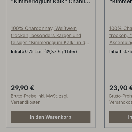
"Kimmeridgium Kalk" Chablis,
"Kimmeri
Frankreich
Frankrei
100% Chardonnay, Weißwein
100% Cha
trocken, besonders karger und
trocken, 
felsiger "Kimmeridgium Kalk" in der
Assemblag
Nähe des Südhanges namens
Rebstöcken
Inhalt:
0.75 Liter
(39,87 € / 1 Liter)
Inhalt:
0.75
Vauprin. Arnaud Lavantureux
Vignes"). 
spricht hier über seinen "le vin
Konzentrat
signature”! Er zeigt am deutlichsten
60-jährig
die Klarheit, Finesse und
Jahrgang 
Rauchigkeit der von Fossilien
Frostausfä
29,90 €
23,90 
Regulärer Preis:
Regulärer
durchsetzen Kalkmergel-Böden.
60% Edel
Brutto-Preise inkl. MwSt. zzgl.
Brutto-Preis
Die atemberaubende Mineralität ist
gebraucht
Versandkosten
Versandkos
sowohl in der Nase, als auch im
Wundervol
langen, gelbfruchtigen Nachhall
Feuerstein
In den Warenkorb
I
jederzeit präsent (Ananas, Pfirisch,
Mineralit
Marille). Wundervoll zu gegrillten
Chablis-Ty