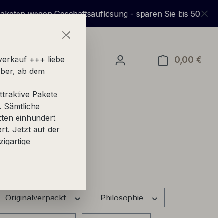
gen Geschäftsauflösung - sparen Sie bis 50% gegenüber
0,00 €
Ware
verkauf +++ liebe
ber, ab dem
traktive Pakete
. Sämtliche
zten einhundert
ert. Jetzt auf der
zigartige
Originalverpackt
Philosophie