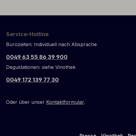
Meeresfrüchten und Poularde mit
würziger 
Morchelrahm. 93/100 Wine
Hervorrag
Spectator (über 2014er).
Genussver
Service-Hotline
Bürozeiten: Individuell nach Absprache
0049 63 55 86 39 900
Degustationen: siehe Vinothek
0049 172 139 77 30
Oder über unser
Kontaktformular
.
Presse
Vinothek
Reg