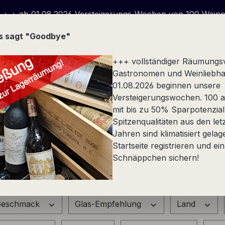
1.08.2026 Versteigerungs-Wochen von 100 Weinpaketen we
us sagt "Goodbye"
+++ vollständiger Räumungs
Gastronomen und Weinliebha
01.08.2026 beginnen unsere
Versteigerungswochen. 100 at
Stückfass
Spezialität
Alkoholfrei
Präsente
mit bis zu 50% Sparpotenzial
Spitzenqualitäten aus den let
Jahren sind klimatisiert gelag
Startseite registrieren und ein
Schnäppchen sichern!
eschmack
Glas-Empfehlung
Land