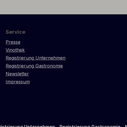
Nachhall.
Jahrgang) “The Terroir 
endes Preis-/
Lignorelles offers beautif
hältnis.
Great Petit Chablis"
Service
Presse
Vinothek
Registrierung Unternehmen
Registrierung Gastronomie
Newsletter
Impressum
istrierung Unternehmen
Registrierung Gastronomie