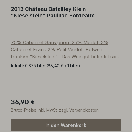
cremiger Textur, herrlicher Extraktfülle,
2013 Château Batailley Klein
balancierter Rasse und durchtrainiertem Körper.
"Kieselstein" Pauillac Bordeaux,
Im Finale mit schwarzbeerigen Noten, dunkler
Frankreich
Terroirwürze und fein spröder Adstringenz mit
zarten kernigen Noten, aufgerundet."
70% Cabernet Sauvignon, 25% Merlot, 3%
Cabernet Franc 2% Petit Verdot, Rotwein
trocken "Kieselstein". Das Weingut befindet sich
exakt an der Stelle namens "BATAILLEY", wo die
Inhalt:
0.375 Liter
(98,40 € / 1 Liter)
letzte Schlacht des Hundertjährigen Krieges im
Médoc zwischen England und Frankreich
stattfand. Durchschnittsalter des Weinbergs:
über 40 Jahre, umweltfreundlicher Weinbau,
"Guyot Double" Rebschnitt, reduzierte Anzahl
36,90 €
Regulärer Preis:
von Pflanzenschutzmitteln, regelmässige
Brutto-Preise inkl. MwSt. zzgl. Versandkosten
Entlaubung und Ausdünnung, geringe
Erntemengen zwischen 38-45 hl pro Hektar,
In den Warenkorb
100% Handlese in folgender Chronolgie: Merlot