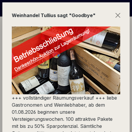
Zum Hauptinhalt springen
line Versteigerungs-Wochen | in Echtzeit mitbieten und üb
Weinhandel Tullius sagt "Goodbye"
Ware
Europa
Frankreich
Bordeaux Linkes Ufer
Château Batailley, Pauillac
+++ vollständiger Räumungsverkauf +++ liebe
Produkte filtern
Gastronomen und Weinliebhaber, ab dem
01.08.2026 beginnen unsere
Versteigerungswochen. 100 attraktive Pakete
mit bis zu 50% Sparpotenzial. Sämtliche