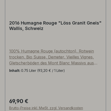
Granges' Weine sind wahre "Langläufer" und für
die Ewigkeit gemacht.
2016 Humagne Rouge "Löss Granit Gneis"
Wallis, Schweiz
100% Humagne Rouge (autochton), Rotwein
trocken, Bio Suisse, Demeter, Vieilles Vignes,
Gletscherböden des Mont Blanc Massivs aus
Löss, Granit und Gneis, trocknende Föhnwinde
Inhalt:
0.75 Liter
(93,20 € / 1 Liter)
begünstigen die Ausreifung und sorgen für
Abkühlung, Humagne Rouge ist eine der ältesten
Rebsorten, regional eigenständig und perfekt an
das Klima angepasst ("autochton"), seit dem
13.Jahrhundert. Handlese teils über 60-jährige
69,90 €
Regulärer Preis:
Reben in der Micro-Gebirgsappellation Beudon
Brutto-Preise inkl. MwSt. zzgl. Versandkosten
auf 600-750mNN, Oenologin/Kellermeisterin: