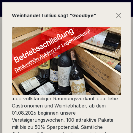
Zum Hauptinhalt springen
online Versteigerungs-Wochen | in Echtzeit mitbieten und 
Weinhandel Tullius sagt "Goodbye"
Ware
Europa
Schweiz
Wallis
Wallis
+++ vollständiger Räumungsverkauf +++ liebe
Gastronomen und Weinliebhaber, ab dem
01.08.2026 beginnen unsere
Versteigerungswochen. 100 attraktive Pakete
Produkte filtern
mit bis zu 50% Sparpotenzial. Sämtliche