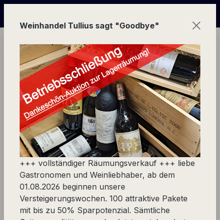
Zum Hauptinhalt springen
-Wochen | in Echtzeit mitbieten und über 50%(!) sparen + 
Weinhandel Tullius sagt "Goodbye"
Ware
Spezialität
Spezialitäten & Accessoires
+++ vollständiger Räumungsverkauf +++ liebe
Wellness für den Gaumen
- genau das erwartet Sie
Gastronomen und Weinliebhaber, ab dem
beim Einkauf in unserer Rubrik "Spezialitäten rund
01.08.2026 beginnen unsere
um Kochen, Essen, Wein und Delikatessen". Wer es
Versteigerungswochen. 100 attraktive Pakete
gerne praktisch und komfortabel mag, findet bei uns
mit bis zu 50% Sparpotenzial. Sämtliche