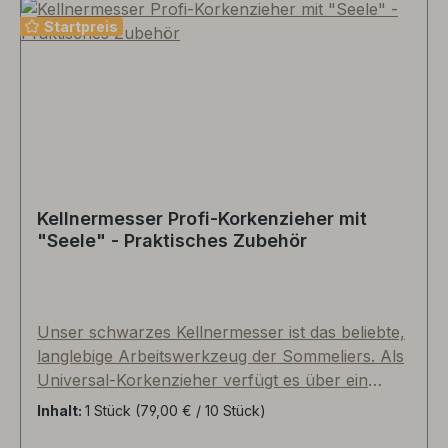
Startpreis
Kellnermesser Profi-Korkenzieher mit
"Seele" - Praktisches Zubehör
Unser schwarzes Kellnermesser ist das beliebte,
langlebige Arbeitswerkzeug der Sommeliers. Als
Universal-Korkenzieher verfügt es über ein
kleines, ausklappbares Messer, eine
Inhalt:
1 Stück
(79,00 € / 10 Stück)
Hebelfunktion mit zwei Gelenken,