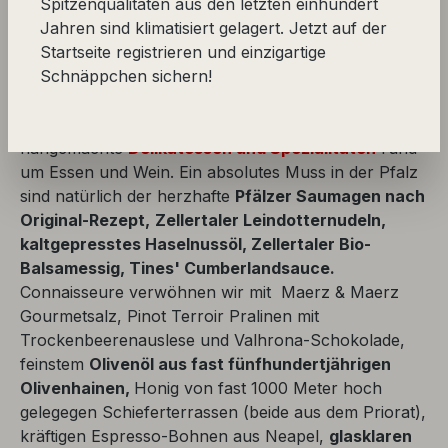
hochwertige Accessoires
wie beispielsweise unsere
Spitzenqualitäten aus den letzten einhundert
Flaschenkühler, Griffkorken, Sekt-Kühlmanschetten,
Jahren sind klimatisiert gelagert. Jetzt auf der
Champagner-Verschlüsse, Kellnermesser oder das
Startseite registrieren und einzigartige
Kochboch von
Sternekoch Benjamin Maerz
mit
Schnäppchen sichern!
tollen Rezepten rund um Essen und Trinken.
Liebvoll
abgerundet wird das Angebot durch feinste,
hangemachte
Delikatessen und Spezialitäten
rund
um Essen und Wein. Ein absolutes Muss in der Pfalz
sind natürlich der herzhafte
Pfälzer Saumagen nach
Original-Rezept,
Zellertaler Leindotternudeln,
kaltgepresstes Haselnussöl, Zellertaler Bio-
Balsamessig, Tines' Cumberlandsauce.
Connaisseure verwöhnen wir mit Maerz & Maerz
Gourmetsalz, Pinot Terroir Pralinen mit
Trockenbeerenauslese und Valhrona-Schokolade,
feinstem
Olivenöl aus fast fünfhundertjährigen
Olivenhainen,
Honig von fast 1000 Meter hoch
gelegegen Schieferterrassen (beide aus dem Priorat),
kräftigen Espresso-Bohnen aus Neapel,
glasklaren