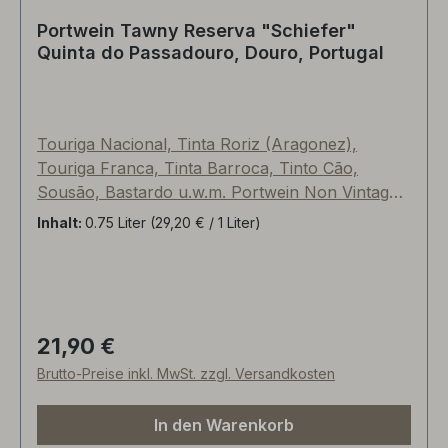
Portwein Tawny Reserva "Schiefer"
Quinta do Passadouro, Douro, Portugal
Touriga Nacional, Tinta Roriz (Aragonez),
Touriga Franca, Tinta Barroca, Tinto Cão,
Sousão, Bastardo u.w.m. Portwein Non Vintage
Süß, 19,5%vol, "Schiefer-Terrassen mit
Inhalt:
0.75 Liter
(29,20 € / 1 Liter)
traditionellen Mauern". Circa 100 bis 350 mNN
Höhenlage in Cima Cargo, Ertrag: 20 hl pro
Hektar, Ernte per Hand zwischen September
und Oktober (20 kg Kunststoffboxen). Die
Einmaischung erfolgte in Granit-Lagares, wobei
21,90 €
Regulärer Preis:
die Erntemannschaft die Trauben mit den Füßen
Brutto-Preise inkl. MwSt. zzgl. Versandkosten
sanft zerquetscht. Die Reifung fand im kleinen
Holzfass namens "Pipa" (circa 500l Inhalt) über
In den Warenkorb
einen Zeitraum von mindestens 6 Jahren statt.