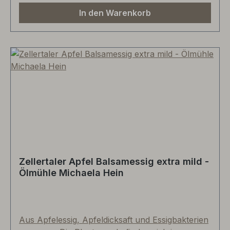
Bossingen schreibt: “Kräutrig-herber, dezent
In den Warenkorb
süsser Apero! Sehr erfrischend mit Eis und
frischer Orangenscheibe, ein echt spannendes
Projekt von Ann-Josephine Cannan!“
Zellertaler Apfel Balsamessig extra mild -
Ölmühle Michaela Hein
Aus Apfelessig, Apfeldicksaft und Essigbakterien