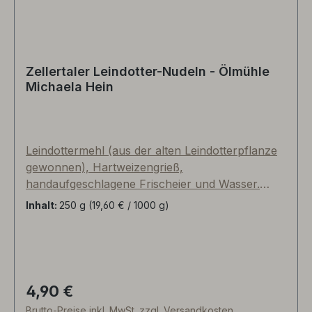
Zellertaler Leindotter-Nudeln - Ölmühle
Michaela Hein
Leindottermehl (aus der alten Leindotterpflanze
gewonnen), Hartweizengrieß,
handaufgeschlagene Frischeier und Wasser.
Feiner, nussig-erdiger Geschmack, kräftiger Biss.
Inhalt:
250 g
(19,60 € / 1000 g)
Kochzeit: circa 10 Minuten. MHD und Nährwerte
siehe Verpackung bzw. Rückenetikett. Hersteller:
Winzerin und Ölmühlenbesitzerin Michaela Hein
von der Ölmanufaktur Presswerk in
Wachenheim/Zellertal in Rheinhessen. Es handelt
4,90 €
Regulärer Preis:
sich um ein hochwertiges Naturprodukt. Beim
Brutto-Preise inkl. MwSt. zzgl. Versandkosten