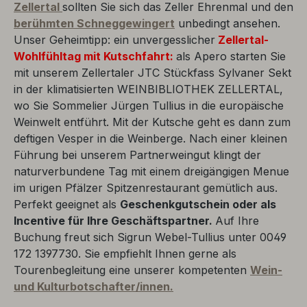
Zellertal
sollten Sie sich das Zeller Ehrenmal und den
berühmten Schneggewingert
unbedingt ansehen.
Unser Geheimtipp: ein unvergesslicher
Zellertal-
Wohlfühltag
mit Kutschfahrt:
als Apero starten Sie
mit unserem Zellertaler JTC Stückfass Sylvaner Sekt
in der klimatisierten WEINBIBLIOTHEK ZELLERTAL,
wo Sie Sommelier Jürgen Tullius in die europäische
Weinwelt entführt. Mit der Kutsche geht es dann zum
deftigen Vesper in die Weinberge. Nach einer kleinen
Führung bei unserem Partnerweingut klingt der
naturverbundene Tag mit einem dreigängigen Menue
im urigen Pfälzer Spitzenrestaurant gemütlich aus.
Perfekt geeignet als
Geschenkgutschein oder als
Incentive für Ihre Geschäftspartner.
Auf Ihre
Buchung freut sich Sigrun Webel-Tullius unter 0049
172 1397730. Sie empfiehlt Ihnen gerne als
Tourenbegleitung eine unserer kompetenten
Wein-
und Kulturbotschafter/innen.