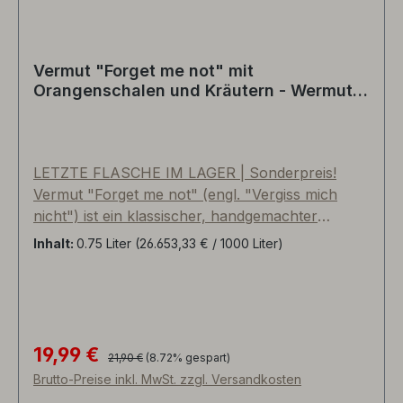
Vermut "Forget me not" mit
Orangenschalen und Kräutern - Wermut
von Ann-Josephine Cannan, Priorat,
Spanien
LETZTE FLASCHE IM LAGER | Sonderpreis!
Vermut "Forget me not" (engl. "Vergiss mich
nicht") ist ein klassischer, handgemachter
Wermut auf Basis von Garnacha-Rotwein der
Inhalt:
0.75 Liter
(26.653,33 € / 1000 Liter)
Familie Cannan, Auszügen aus regionalen
Kräutern der Weinbauregion Montsant und leicht
mazerierten Orangenschalen. Aufgespritet mit
neutralem Alkohol auf 16% Volumenprozent.
Einmal geöffnet 6 bis 8 Monate servierfähig.
19,99 €
Regulärer Preis:
Verkaufspreis:
21,90 €
(8.72% gespart)
Sommelier Christian Maerz vom Sterne-
Brutto-Preise inkl. MwSt. zzgl. Versandkosten
Restaurant Maerz & Maerz in Bietigheim-