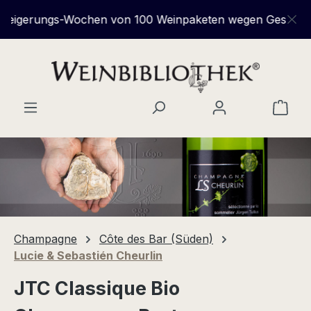
Zum Hauptinhalt springen
igerungs-Wochen von 100 Weinpaketen wegen Geschäftsauf
Ware
Champagne
Côte des Bar (Süden)
Lucie & Sebastién Cheurlin
JTC Classique Bio