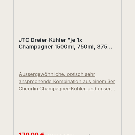
JTC Dreier-Kühler "je 1x
Champagner 1500ml, 750ml, 375ml
mit Accessoires" Acrylglas
(Abholpreis)
Aussergewöhnliche, optisch sehr
ansprechende Kombination aus einem 3er
Cheurlin Champagner-Kühler und unserer
hauseigenen JTC Classique
Champagnerlinie. Perfekt zum
Verschenken, Verwöhnen oder
"Dankeschön" sagen! Inhalt: dreierlei
Größen Champagner Brut (Weiß) in
1500ml, 750ml und 375ml ergänz durch
Regulärer Preis: