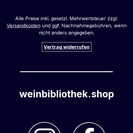
netto je Liter Deutscher Sektsteuer (gilt
für Privat-, Unternehmens- und
Alle Preise inkl. gesetzl. Mehrwertsteuer zzgl.
Gastronomiekunden)
Versandkosten
und ggf. Nachnahmegebühren, wenn
nicht anders angegeben.
Vertrag widerrufen
weinbibliothek.shop