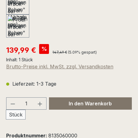
Verkaufspreis:
%
139,99 €
Regulärer Preis:
147,49 €
(5.09% gespart)
Inhalt:
1 Stück
Brutto-Preise inkl. MwSt. zzgl. Versandkosten
Lieferzeit: 1-3 Tage
Produkt Anzahl: Gib den gewünschten We
In den Warenkorb
Stück
Produktnummer:
8135060000