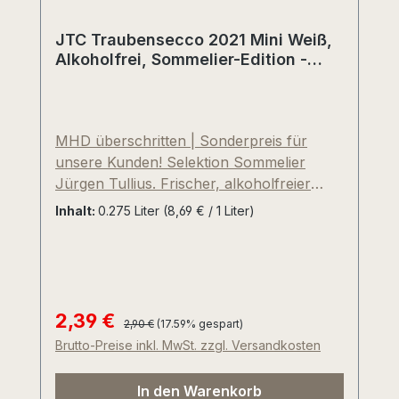
harmonisches Tannin, reif, unaufgeregt
mit brillanter Mineralität und Spannung.
JTC Traubensecco 2021 Mini Weiß,
Mittlerer bis langer Nachhall. Sommelier-
Alkoholfrei, Sommelier-Edition -
Deutschland
Speisenempfehlung: Hirschbraten mit
"Cranberry-Cornas-Rotweinsauce",
Kartoffelklößen und Rotkohl. Geringes
MHD überschritten | Sonderpreis für
Produktionsvolumen von nur 4.600-4.700
unsere Kunden! Selektion Sommelier
Litern jährlich.
Jürgen Tullius. Frischer, alkoholfreier
Traubensaft mit Kohlensäure versetzt.
Inhalt:
0.275 Liter
(8,69 € / 1 Liter)
Assemblage aus aromatischen und
säurefrischen weißen Rebsorten, wie
beispielsweise Bacchus, Müller-Thurgau,
Huxelrebe, Faberrebe, Siegerrebe. 100%
Fruchtgehalt (nur Fructose). Durch die
2,39 €
Regulärer Preis:
Verkaufspreis:
2,90 €
(17.59% gespart)
kräftige Kohlensäure ein sehr
Brutto-Preise inkl. MwSt. zzgl. Versandkosten
erfrischender und gesunder Genuß - nicht
nur für Kinder, Schwangere und
In den Warenkorb
Autofahrer. Unser eisgekühlter