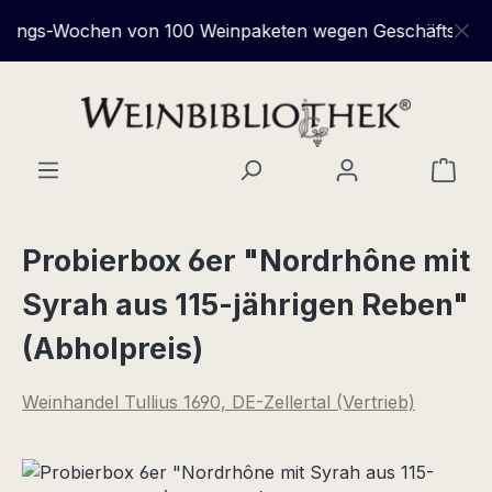
Zum Hauptinhalt springen
s-Wochen von 100 Weinpaketen wegen Geschäftsauflösung 
Ware
Probierbox 6er "Nordrhône mit
Syrah aus 115-jährigen Reben"
(Abholpreis)
Weinhandel Tullius 1690, DE-Zellertal (Vertrieb)
Bildergalerie überspringen