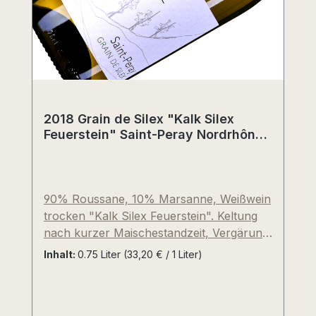
Deutscher Schaumweinsteuer)
2018 Grain de Silex "Kalk Silex
Feuerstein" Saint-Peray Nordrhône,
Frankreich
90% Roussane, 10% Marsanne, Weißwein
trocken "Kalk Silex Feuerstein". Keltung
nach kurzer Maischestandzeit, Vergärung
nur mit natürlichen Hefen im Edelstahl,
Inhalt:
0.75 Liter
(33,20 € / 1 Liter)
danach Reifezeit über vier Monate zu
20% im neuen burgundischen Barrique
(228l) und 80% im Edelstahltank.