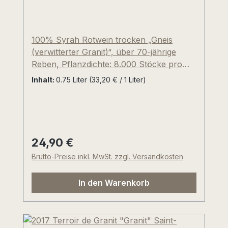
100% Syrah Rotwein trocken „Gneis
(verwitterter Granit)“, über 70-jährige
Reben, Pflanzdichte: 8.000 Stöcke pro
Hektar, niedriger Ertrag von
Inhalt:
0.75 Liter
(33,20 € / 1 Liter)
durchschnittlich 32 hl pro Hektar,
insgesamt 21-30 Tage Maischestandzeit
mit täglichem Untertauchen des
Tresterhuts. Reifezeit für zwölf Monate im
gebrauchten, burgundischen Holzfass
24,90 €
Regulärer Preis:
(228l) in fünfter Belegung und zwei
Brutto-Preise inkl. MwSt. zzgl. Versandkosten
Monate im großen Edelstahltank. Dies
bewirkt mehr Frische! Restsüße: 0,60 g
In den Warenkorb
pro Liter (knochentrocken). Thomas und
Vater Guy schreiben über ihren sehr
gelungenen Syrah-Rotweinklassiker: "Der
Terroir de Granit trägt perfekt die Identität