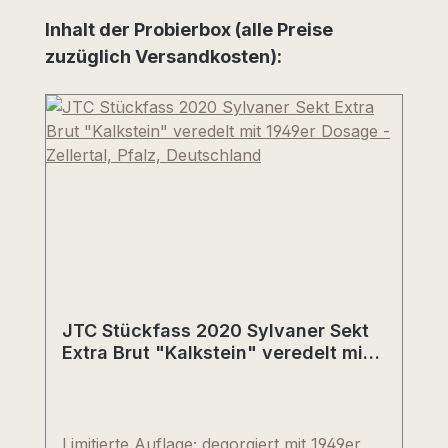
Produktgalerie überspringen
Inhalt der Probierbox (alle Preise
zuzüglich Versandkosten):
JTC Stückfass 2020 Sylvaner Sekt
Extra Brut "Kalkstein" veredelt mit
1949er Dosage - Zellertal, Pfalz,
Deutschland
Limitierte Auflage; degorgiert mit 1949er