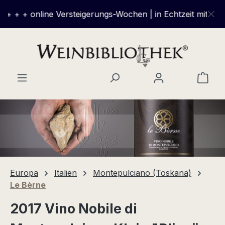
Zum Hauptinhalt springen
+ + + online Versteigerungs-Wochen | in Echtzeit mitbiete
Ware
Europa
Italien
Montepulciano (Toskana)
Le Bèrne
2017 Vino Nobile di